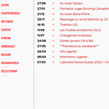
27/06
>
Au revoir Sylvain...
LIENS
27/01
>
Formation Juges Running Compétiti
PARTENAIRES
21/12
>
Au revoir Marie-Pierre...
25/11
>
Reportage sur le kid'athlé EA du 25
RECORDS
14/10
>
Triathlon U12
11/09
>
Les Foulées Arcisiennes 2022
EDITOS
11/07
>
Changement d'adresse
FORUM
24/06
>
Soirée Lancers U14 à MA
27/05
>
***Fermeture du secrétariat***
SONDAGES
26/04
>
Info urgente!
BILANS
06/04
>
Information urgente!
07/03
>
Calendrier Estival Aubois 2022 + C
BIOGRAPHIES
SÉLECTIONS