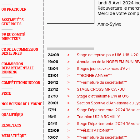
lundi 8 Avril 2024 inc
Réouverture le mercr
OÙ PRATIQUER
Merci de votre comp
ASSEMBLÉES
Anne-Sylvie
GÉNÉRALES
PV DU COMITÉ
DIRECTEUR
CR DE LA COMMISSION
DES JEUNES
24/08
>
Stage de reprise pour U16-U18-U20
19/06
>
Annulation de la NORELEM RUN B
COMMISSION
DÉPARTEMENTALE
13/04
>
Stages jeunes vacances d'Avril
RUNNING
03/01
>
***BONNE ANNEE***
26/12
>
***Fermeture du secrétariat***
COMPÉTITIONS INDOOR
22/12
>
STAGE CROSS MI- CA - JU
PISTE
27/10
>
Stage d'athlétisme U14 et U16
20/01
>
Section Sportive d'Athlétisme au L
NOS VOISINS DE L'YONNE
17/11
>
Stage Départemental 2024 "Maxi cros
QUALIFIÉ(E)S
16/11
>
Triathlon U12 à ROMILLY
04/11
>
Stage Départemental 2024 "Maxi cros
RÉSULTATS
02/09
>
***FÉLICITATIONS!***
MÉDIATHÈQUE
10/07
>
***Fermeture du secrétariat***