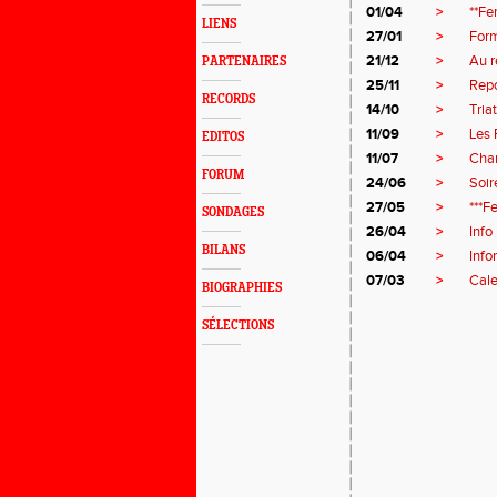
01/04
>
**Fe
LIENS
27/01
>
Form
21/12
>
Au r
PARTENAIRES
25/11
>
Repo
RECORDS
14/10
>
Tria
11/09
>
Les 
EDITOS
11/07
>
Cha
FORUM
24/06
>
Soir
27/05
>
***F
SONDAGES
26/04
>
Info
BILANS
06/04
>
Info
07/03
>
Cale
BIOGRAPHIES
SÉLECTIONS