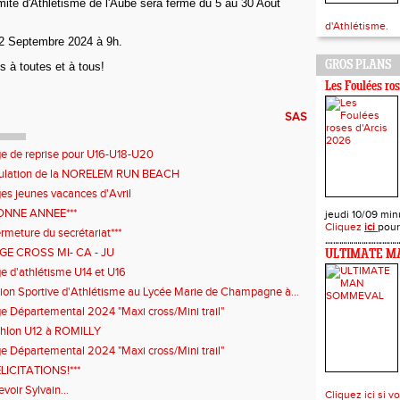
mité d'Athlétisme de l'Aube sera fermé du 5 au 30 Août
d'Athlétisme.
 2 Septembre 2024 à 9h.
GROS PLANS
 à toutes et à tous!
Les Foulées ro
SAS
e de reprise pour U16-U18-U20
ulation de la NORELEM RUN BEACH
es jeunes vacances d'Avril
BONNE ANNEE***
jeudi 10/09 minu
Cliquez
ici
pour
ermeture du secrétariat***
GE CROSS MI- CA - JU
ULTIMATE M
e d'athlétisme U14 et U16
ion Sportive d'Athlétisme au Lycée Marie de Champagne à...
e Départemental 2024 "Maxi cross/Mini trail"
thlon U12 à ROMILLY
e Départemental 2024 "Maxi cross/Mini trail"
ÉLICITATIONS!***
evoir Sylvain...
Cliquez ici si v