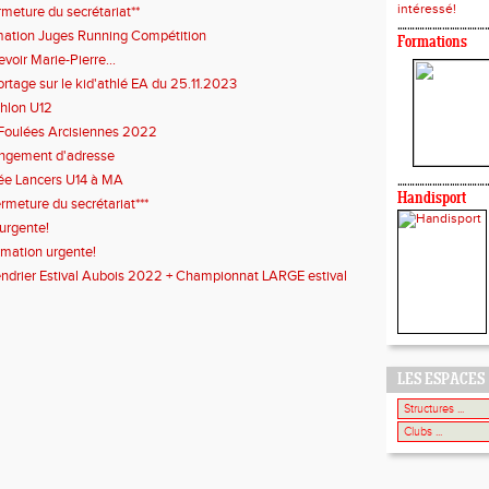
intéressé!
rmeture du secrétariat**
ation Juges Running Compétition
Formations
evoir Marie-Pierre...
rtage sur le kid'athlé EA du 25.11.2023
thlon U12
Foulées Arcisiennes 2022
ngement d'adresse
ée Lancers U14 à MA
Handisport
ermeture du secrétariat***
 urgente!
rmation urgente!
ndrier Estival Aubois 2022 + Championnat LARGE estival
LES ESPACES