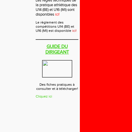
Les règles techniques de
la pratique athlétique des
U14 (BE) et U16 (MI) sont
disponibles
ici!
Le règlement des
compétitions U14 (BE) et
U16 (MI) est disponible
ici!
___________________________
GUIDE DU
DIRIGEANT
Des fiches pratiques à
consulter et à télécharger!
Cliquez ici