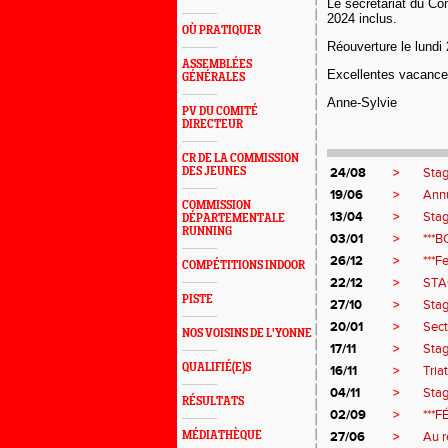
Le secrétariat du Co
2024 inclus.
OÙ PRATIQUER
Réouverture le lundi
ASSEMBLÉES
Excellentes vacances
GÉNÉRALES
Anne-Sylvie
PV DU COMITÉ
DIRECTEUR
CR DE LA COMMISSION
DES JEUNES
24/08
>
Stag
19/06
>
Ann
COMMISSION
13/04
>
Stag
DÉPARTEMENTALE
RUNNING
03/01
>
***
26/12
>
***F
COMPÉTITIONS INDOOR
22/12
>
STA
PISTE
27/10
>
Stag
20/01
>
Sect
NOS VOISINS DE L'YONNE
17/11
>
Stag
QUALIFIÉ(E)S
16/11
>
Tria
04/11
>
Stag
RÉSULTATS
02/09
>
***F
MÉDIATHÈQUE
27/06
>
Au r