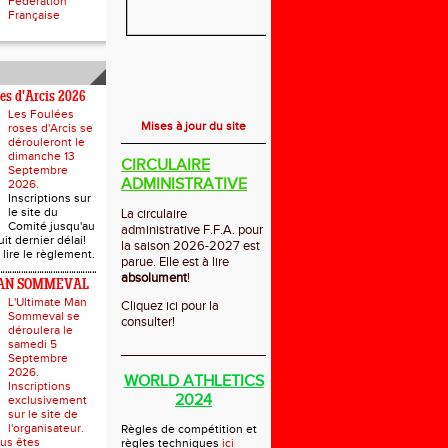
Fédération
Française
ses d'Arcis 2026
Les Foulées
Mises à jour du site
roses d'Arcis se
dérouleront le
dimanche 13
CIRCULAIRE
Septembre
ADMINISTRATIVE
2026.
Inscriptions sur
le site du
La circulaire
Comité jusqu'au
administrative F.F.A. pour
it dernier délai!
la saison 2026-2027 est
 lire le règlement.
parue. Elle est à lire
absolument
!
AN SOMMEVAL
L'Ultimate Man
Cliquez ici pour la
Sommeval se
consulter!
déroulera le
samedi 5
_____________________________
Septembre
2026.
WORLD ATHLETICS
Inscriptions
2024
exclusivement
sur le site de
l'organisateur.
Règles de compétition et
ous êtes
règles techniques
ici