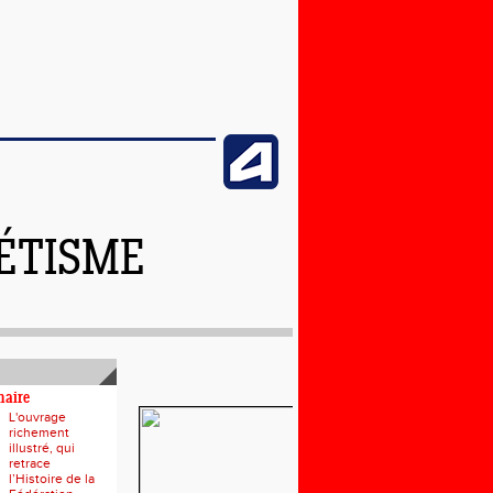
LÉTISME
naire
L'ouvrage
richement
illustré, qui
retrace
l’Histoire de la