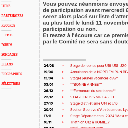
Vous pouvez néanmoins envoy
LIENS
de participation avant mercredi
serez alors placé sur liste d'atte
PARTENAIRES
au plus tard le lundi 11 novembr
RECORDS
participation ou non.
Et restez à l'écoute car ce prem
EDITOS
par le Comité ne sera sans doute 
FORUM
SONDAGES
BILANS
24/08
>
Stage de reprise pour U16-U18-U20
19/06
>
Annulation de la NORELEM RUN B
BIOGRAPHIES
13/04
>
Stages jeunes vacances d'Avril
SÉLECTIONS
03/01
>
***BONNE ANNEE***
26/12
>
***Fermeture du secrétariat***
22/12
>
STAGE CROSS MI- CA - JU
27/10
>
Stage d'athlétisme U14 et U16
20/01
>
Section Sportive d'Athlétisme au L
17/11
>
Stage Départemental 2024 "Maxi cros
16/11
>
Triathlon U12 à ROMILLY