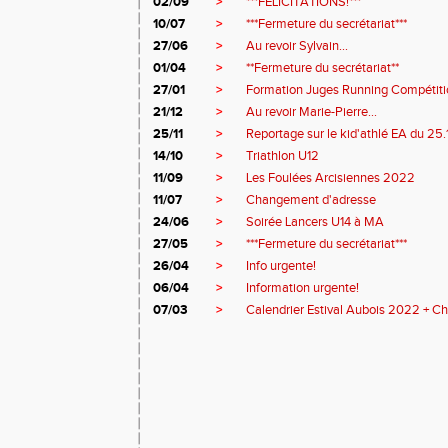
02/09
>
***FÉLICITATIONS!***
10/07
>
***Fermeture du secrétariat***
27/06
>
Au revoir Sylvain...
01/04
>
**Fermeture du secrétariat**
27/01
>
Formation Juges Running Compétiti
21/12
>
Au revoir Marie-Pierre...
25/11
>
Reportage sur le kid'athlé EA du 25
14/10
>
Triathlon U12
11/09
>
Les Foulées Arcisiennes 2022
11/07
>
Changement d'adresse
24/06
>
Soirée Lancers U14 à MA
27/05
>
***Fermeture du secrétariat***
26/04
>
Info urgente!
06/04
>
Information urgente!
07/03
>
Calendrier Estival Aubois 2022 + C