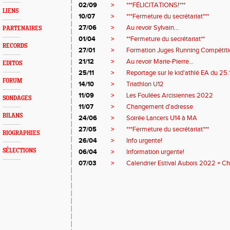
02/09
>
***FÉLICITATIONS!***
LIENS
10/07
>
***Fermeture du secrétariat***
27/06
>
Au revoir Sylvain...
PARTENAIRES
01/04
>
**Fermeture du secrétariat**
RECORDS
27/01
>
Formation Juges Running Compétiti
21/12
>
Au revoir Marie-Pierre...
EDITOS
25/11
>
Reportage sur le kid'athlé EA du 25
FORUM
14/10
>
Triathlon U12
11/09
>
Les Foulées Arcisiennes 2022
SONDAGES
11/07
>
Changement d'adresse
BILANS
24/06
>
Soirée Lancers U14 à MA
27/05
>
***Fermeture du secrétariat***
BIOGRAPHIES
26/04
>
Info urgente!
SÉLECTIONS
06/04
>
Information urgente!
07/03
>
Calendrier Estival Aubois 2022 + C