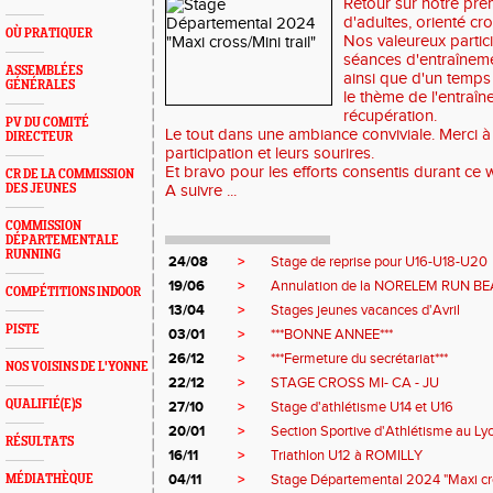
Retour sur notre pre
d'adultes, orienté cro
OÙ PRATIQUER
Nos valeureux partici
séances d'entraînemen
ASSEMBLÉES
ainsi que d'un temp
GÉNÉRALES
le thème de l'entraîn
récupération.
PV DU COMITÉ
Le tout dans une ambiance conviviale. Merci à
DIRECTEUR
participation et leurs sourires.
Et bravo pour les efforts consentis durant ce 
CR DE LA COMMISSION
DES JEUNES
A suivre ...
COMMISSION
DÉPARTEMENTALE
RUNNING
24/08
>
Stage de reprise pour U16-U18-U20
19/06
>
Annulation de la NORELEM RUN B
COMPÉTITIONS INDOOR
13/04
>
Stages jeunes vacances d'Avril
PISTE
03/01
>
***BONNE ANNEE***
26/12
>
***Fermeture du secrétariat***
NOS VOISINS DE L'YONNE
22/12
>
STAGE CROSS MI- CA - JU
QUALIFIÉ(E)S
27/10
>
Stage d'athlétisme U14 et U16
20/01
>
Section Sportive d'Athlétisme au L
RÉSULTATS
16/11
>
Triathlon U12 à ROMILLY
04/11
>
Stage Départemental 2024 "Maxi cros
MÉDIATHÈQUE