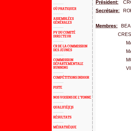
Président:
CROC
OÙ PRATIQUER
Secrétaire:
ROBE
ASSEMBLÉES
GÉNÉRALES
Membres:
BEAU
PV DU COMITÉ
CRESSONNI
DIRECTEUR
MA
CR DE LA COMMISSION
DES JEUNES
MA
MO
COMMISSION
DÉPARTEMENTALE
RUNNING
VI
COMPÉTITIONS INDOOR
PISTE
NOS VOISINS DE L'YONNE
QUALIFIÉ(E)S
RÉSULTATS
MÉDIATHÈQUE