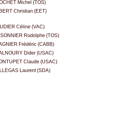
HET Michel (TOS)
RT Christian (EET)
DIER Céline (VAC)
ER Rodolphe (TOS)
GNIER Frédéric (CABB)
LNOURY Dider (USAC)
NTUPET Claude (USAC)
LLEGAS Laurent (SDA)