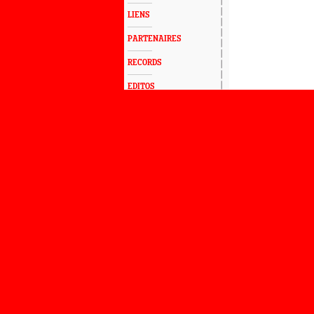
LIENS
PARTENAIRES
RECORDS
EDITOS
FORUM
SONDAGES
BILANS
BIOGRAPHIES
SÉLECTIONS