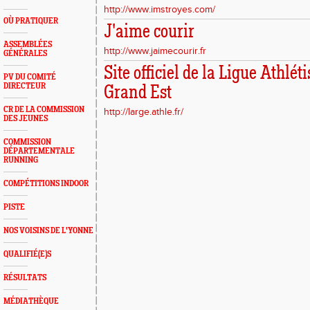
http://www.imstroyes.com/
OÙ PRATIQUER
J'aime courir
ASSEMBLÉES
http://www.jaimecourir.fr
GÉNÉRALES
Site officiel de la Ligue Athlé
PV DU COMITÉ
DIRECTEUR
Grand Est
CR DE LA COMMISSION
http://large.athle.fr/
DES JEUNES
COMMISSION
DÉPARTEMENTALE
RUNNING
COMPÉTITIONS INDOOR
PISTE
NOS VOISINS DE L'YONNE
QUALIFIÉ(E)S
RÉSULTATS
MÉDIATHÈQUE