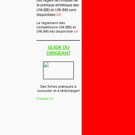
Les règles techniques de
la pratique athlétique des
U14 (BE) et U16 (MI) sont
disponibles
ici!
Le règlement des
compétitions U14 (BE) et
U16 (MI) est disponible
ici!
___________________________
GUIDE DU
DIRIGEANT
Des fiches pratiques à
consulter et à télécharger!
Cliquez ici