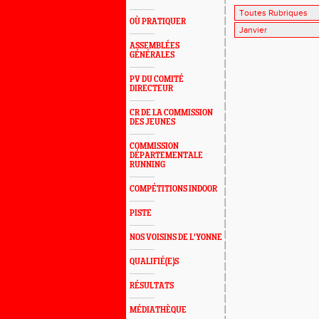
OÙ PRATIQUER
ASSEMBLÉES
GÉNÉRALES
PV DU COMITÉ
DIRECTEUR
CR DE LA COMMISSION
DES JEUNES
COMMISSION
DÉPARTEMENTALE
RUNNING
COMPÉTITIONS INDOOR
PISTE
NOS VOISINS DE L'YONNE
QUALIFIÉ(E)S
RÉSULTATS
MÉDIATHÈQUE