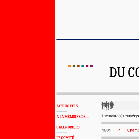
DU C
ACTUALITÉS
1 actualité(s) trouvée(s
A LA MÉMOIRE DE ...
CALENDRIERS
>
11/01
Champ
LE COMITÉ