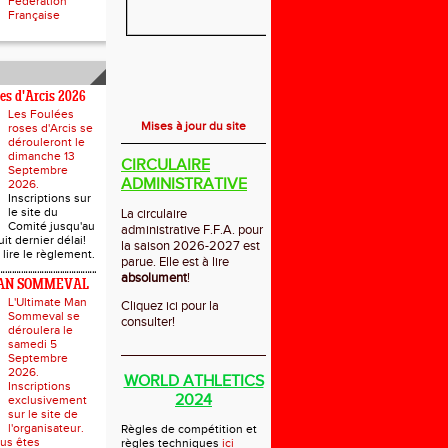
Fédération
Française
ses d'Arcis 2026
Les Foulées
Mises à jour du site
roses d'Arcis se
dérouleront le
dimanche 13
CIRCULAIRE
Septembre
ADMINISTRATIVE
2026.
Inscriptions sur
le site du
La circulaire
Comité jusqu'au
administrative F.F.A. pour
it dernier délai!
la saison 2026-2027 est
 lire le règlement.
parue. Elle est à lire
absolument
!
AN SOMMEVAL
L'Ultimate Man
Cliquez ici pour la
Sommeval se
consulter!
déroulera le
samedi 5
_____________________________
Septembre
2026.
WORLD ATHLETICS
Inscriptions
2024
exclusivement
sur le site de
l'organisateur.
Règles de compétition et
ous êtes
règles techniques
ici