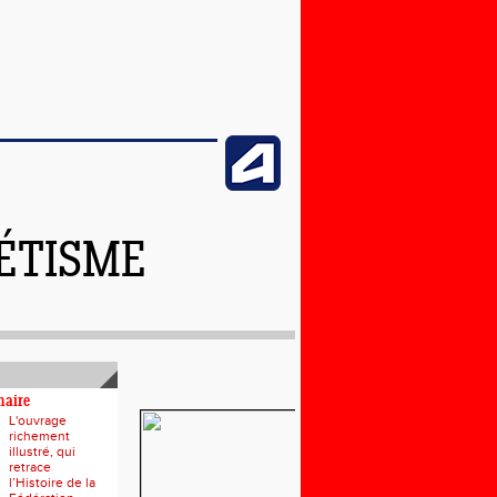
LÉTISME
naire
L'ouvrage
richement
illustré, qui
retrace
l’Histoire de la