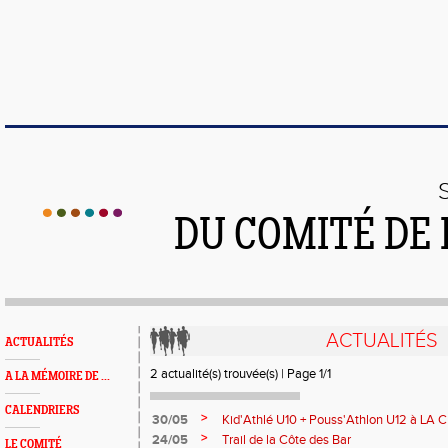
DU COMITÉ DE
ACTUALITÉS
ACTUALITÉS
2 actualité(s) trouvée(s) | Page 1/1
A LA MÉMOIRE DE ...
CALENDRIERS
>
30/05
Kid'Athlé U10 + Pouss'Athlon U12 à L
>
24/05
Trail de la Côte des Bar
LE COMITÉ